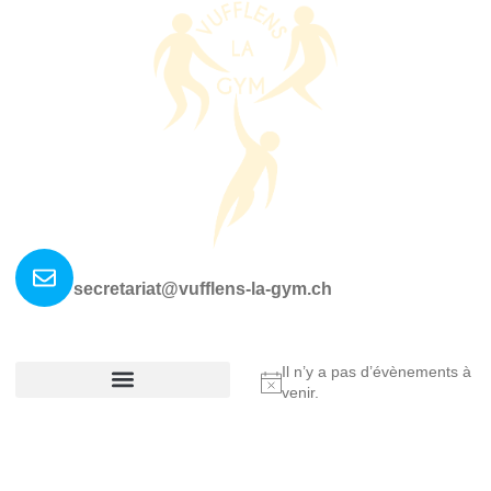
Nous contacter ?
secretariat@vufflens-la-gym.ch
La société
Où nous retrouver?
Il n’y a pas d’évènements à
Notice
venir.
Réglement De La Société