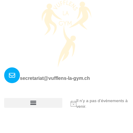
Nous contacter ?
secretariat@vufflens-la-gym.ch
La société
Où nous retrouver?
Il n’y a pas d’évènements à
Notice
venir.
Réglement De La Société