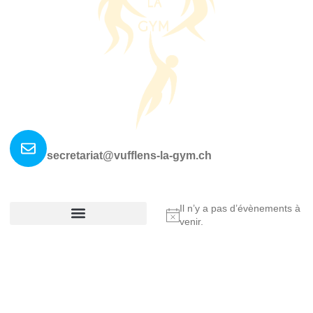
Nous contacter ?
secretariat@vufflens-la-gym.ch
La société
Où nous retrouver?
Il n’y a pas d’évènements à
Notice
venir.
Réglement De La Société
Copyright © 2025 Vufflens-la-Ville, All rights reserved.
Made by Fullann