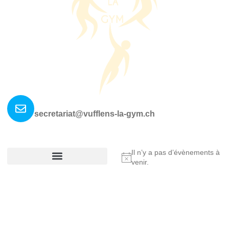
Nous contacter ?
secretariat@vufflens-la-gym.ch
La société
Où nous retrouver?
Il n’y a pas d’évènements à
Notice
venir.
Réglement De La Société
Copyright © 2025 Vufflens-la-Ville, All rights reserved.
Made by Fullann