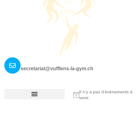
Nous contacter ?
secretariat@vufflens-la-gym.ch
La société
Où nous retrouver?
Il n’y a pas d’évènements à
Notice
venir.
Réglement De La Société
Copyright © 2025 Vufflens-la-Ville, All rights reserved.
Made by Fullann