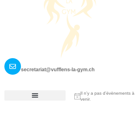
Nous contacter ?
secretariat@vufflens-la-gym.ch
La société
Où nous retrouver?
Il n’y a pas d’évènements à
Notice
venir.
Réglement De La Société
Copyright © 2025 Vufflens-la-Ville, All rights reserved.
Made by Fullann