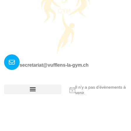
Nous contacter ?
secretariat@vufflens-la-gym.ch
La société
Où nous retrouver?
Il n’y a pas d’évènements à
Notice
venir.
Réglement De La Société
Copyright © 2025 Vufflens-la-Ville, All rights reserved.
Made by Fullann