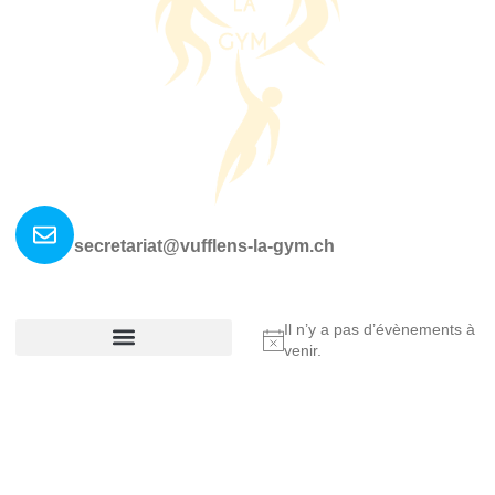
Nous contacter ?
secretariat@vufflens-la-gym.ch
La société
Où nous retrouver?
Il n’y a pas d’évènements à
Notice
venir.
Réglement De La Société
Copyright © 2025 Vufflens-la-Ville, All rights reserved.
Made by Fullann