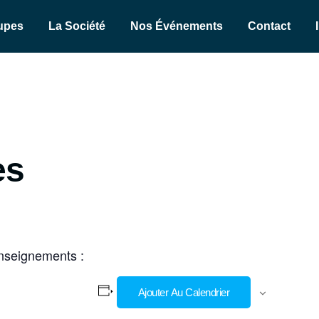
upes
La Société
Nos Événements
Contact
es
nseignements :
Ajouter Au Calendrier