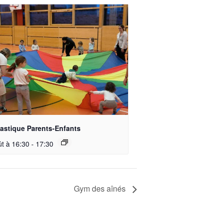
stique Parents-Enfants
ût à 16:30
-
17:30
Gym des aînés