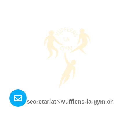
Nous contacter ?
secretariat@vufflens-la-gym.ch