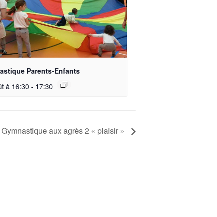
stique Parents-Enfants
ût à 16:30
-
17:30
Gymnastique aux agrès 2 « plaisir »
Où nous retrouver?