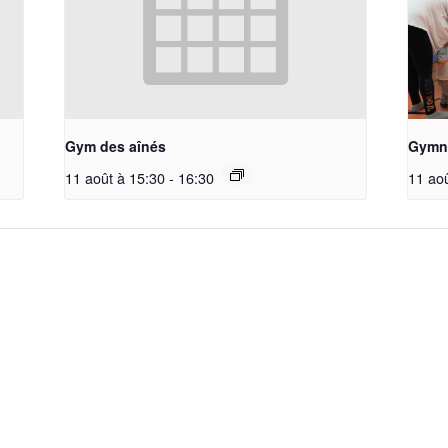
Gym des aînés
Gymna
11 août à 15:30
-
16:30
11 ao
La société