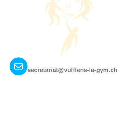
Nous contacter ?
secretariat@vufflens-la-gym.ch
Copyright © 2025 Vufflens-la-Ville, All rights reserved.
Made by Fullann