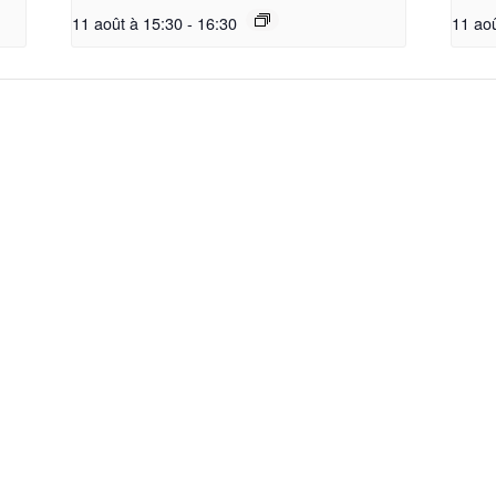
11 août à 15:30
-
16:30
11 ao
La société
Accueil
Nos Groupes
La Société