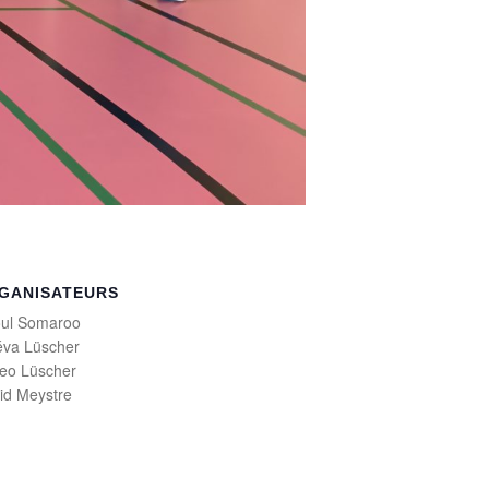
GANISATEURS
ul Somaroo
va Lüscher
eo Lüscher
id Meystre