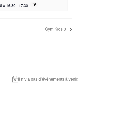
ût à 16:30
-
17:30
Gym Kids 3
Où nous retrouver?
Il n’y a pas d’évènements à venir.
Notice