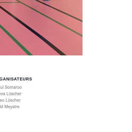
GANISATEURS
ul Somaroo
va Lüscher
eo Lüscher
id Meystre