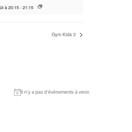
ût à 20:15
-
21:15
Gym Kids 3
Où nous retrouver?
Il n’y a pas d’évènements à venir.
Notice