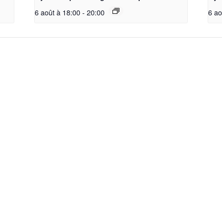
6 août à 18:00
-
20:00
6 ao
La société
Accueil
Nos Groupes
La Société