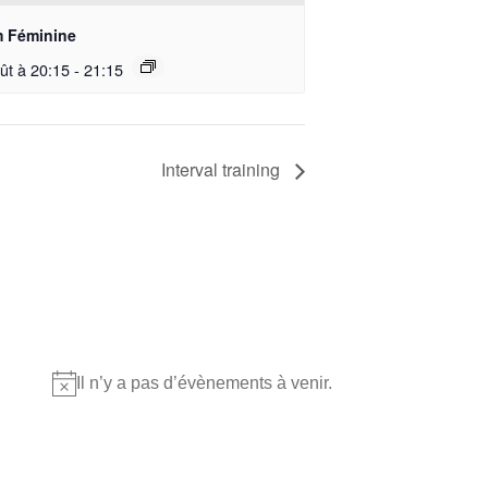
 Féminine
ût à 20:15
-
21:15
Interval training
Où nous retrouver?
Il n’y a pas d’évènements à venir.
Notice