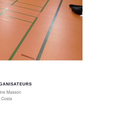
GANISATEURS
ine Masson
a Costa