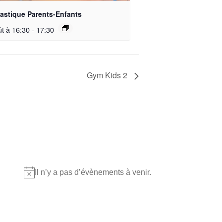
stique Parents-Enfants
ût à 16:30
-
17:30
Gym Kids 2
Où nous retrouver?
Il n’y a pas d’évènements à venir.
Notice