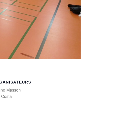
GANISATEURS
ine Masson
a Costa