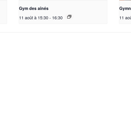
Gym des aînés
Gymna
11 août à 15:30
-
16:30
11 ao
La société
Accueil
Nos Groupes