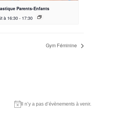
stique Parents-Enfants
ût à 16:30
-
17:30
Gym Féminine
Où nous retrouver?
Il n’y a pas d’évènements à venir.
Notice