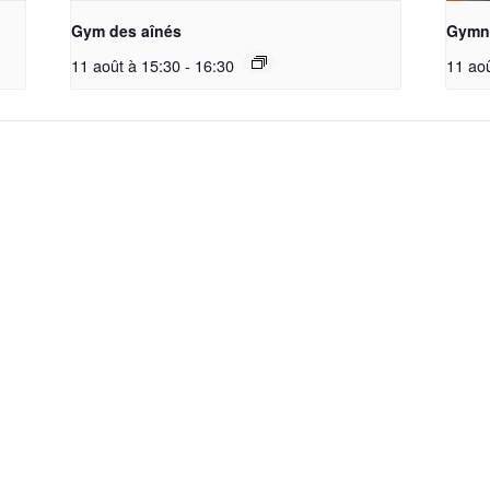
Gym des aînés
Gymna
11 août à 15:30
-
16:30
11 ao
La société
Accueil
Nos Groupes