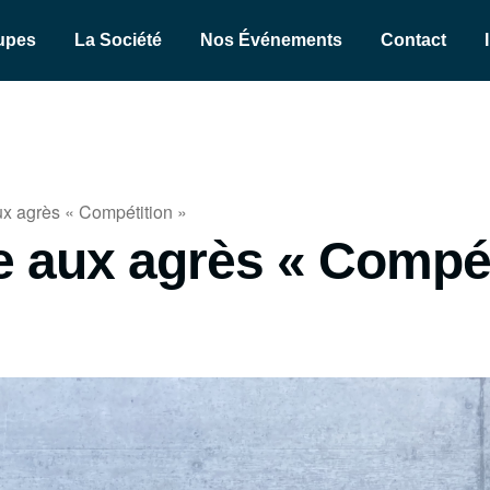
upes
La Société
Nos Événements
Contact
x agrès « Compétition »
 aux agrès « Compét