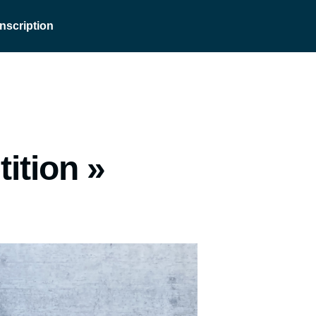
Inscription
ition »