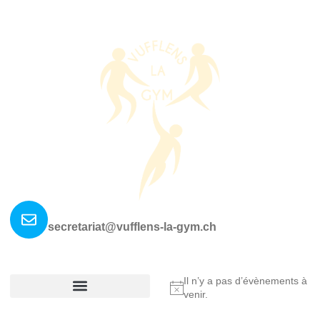
Nous contacter ?
secretariat@vufflens-la-gym.ch
La société
Où nous retrouver?
Il n’y a pas d’évènements à
Notice
venir.
Réglement De La Société