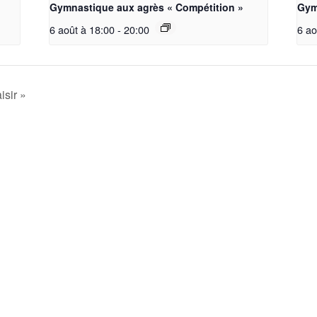
Gymnastique aux agrès « Compétition »
Gym
6 août à 18:00
-
20:00
6 ao
isir »
La société
Accueil
Nos Groupes
La Société