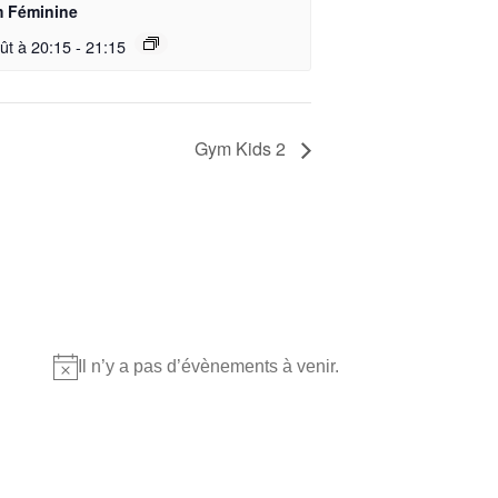
 Féminine
ût à 20:15
-
21:15
Gym Kids 2
Où nous retrouver?
Il n’y a pas d’évènements à venir.
Notice