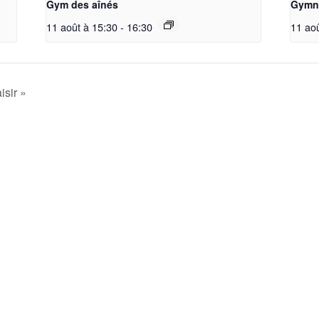
Gym des aînés
Gymna
11 août à 15:30
-
16:30
11 ao
isir »
La société
Accueil
Nos Groupes
La Société