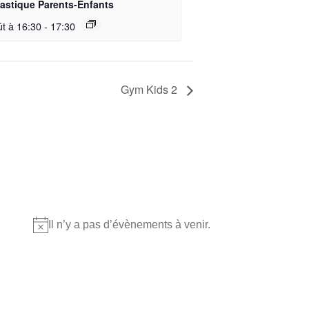
stique Parents-Enfants
ût à 16:30
-
17:30
Gym Kids 2
Où nous retrouver?
Il n’y a pas d’évènements à venir.
Notice