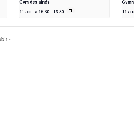
Gym des aînés
Gymna
11 août à 15:30
-
16:30
11 ao
isir »
La société
Accueil
Nos Groupes
La Société