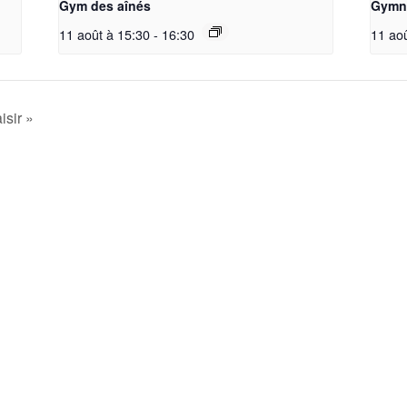
Gym des aînés
Gymna
11 août à 15:30
-
16:30
11 ao
isir »
La société
Accueil
Nos Groupes
La Société