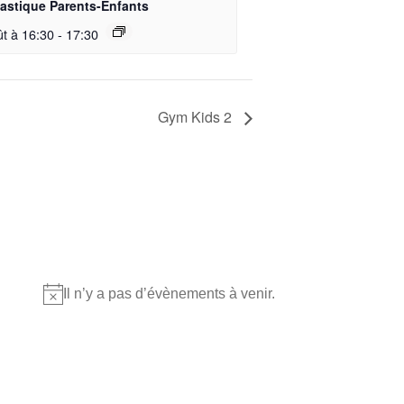
stique Parents-Enfants
ût à 16:30
-
17:30
Gym Kids 2
Où nous retrouver?
Il n’y a pas d’évènements à venir.
Notice