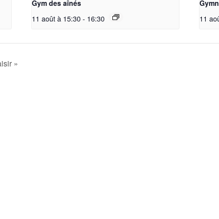
Gym des aînés
Gymna
11 août à 15:30
-
16:30
11 ao
isir »
La société
Accueil
Nos Groupes
La Société