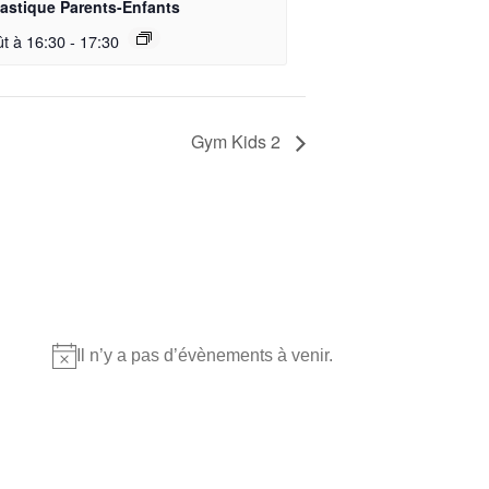
stique Parents-Enfants
ût à 16:30
-
17:30
Gym Kids 2
Où nous retrouver?
Il n’y a pas d’évènements à venir.
Notice