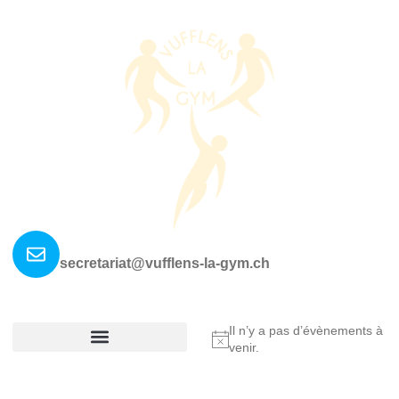
Nous contacter ?
secretariat@vufflens-la-gym.ch
La société
Où nous retrouver?
Il n’y a pas d’évènements à
Notice
venir.
Réglement De La Société