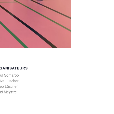
GANISATEURS
ul Somaroo
va Lüscher
eo Lüscher
id Meystre