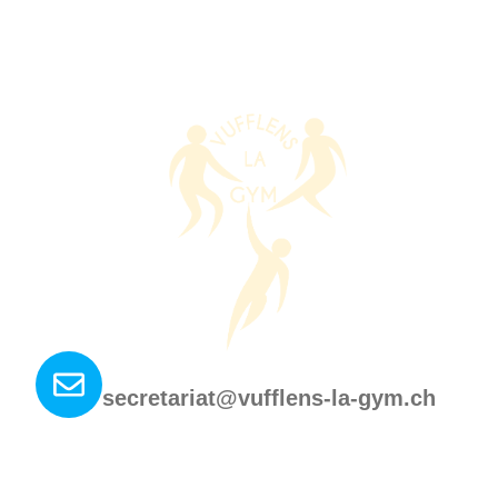
Nous contacter ?
secretariat@vufflens-la-gym.ch