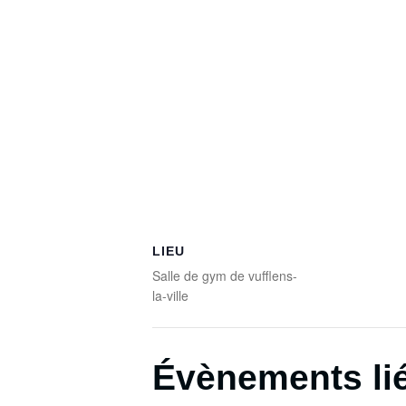
LIEU
Salle de gym de vufflens-
la-ville
Évènements li