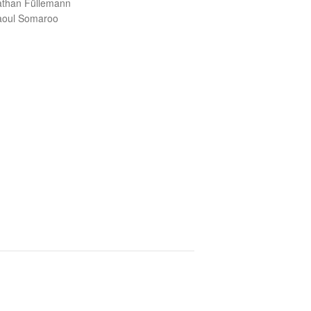
than Füllemann
aoul Somaroo