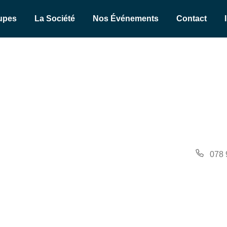
upes
La Société
Nos Événements
Contact
Télé
078 