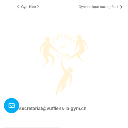
Gym Kids 2
Gymnastique aux agrès 1
Nous contacter ?
secretariat@vufflens-la-gym.ch
La société
Où nous retrouver?