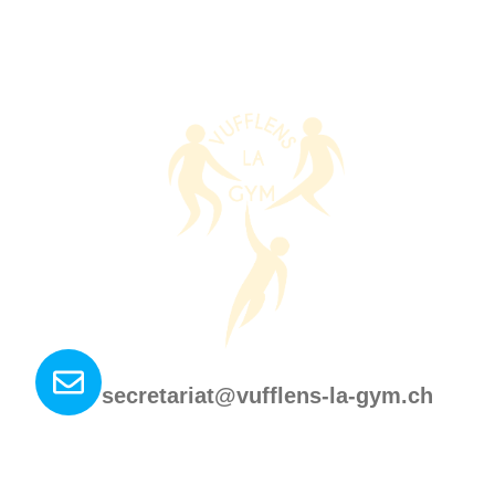
Nous contacter ?
secretariat@vufflens-la-gym.ch