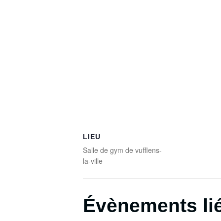
LIEU
Salle de gym de vufflens-
la-ville
Évènements li