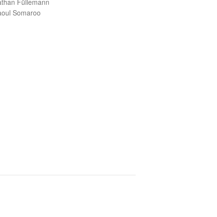
than Füllemann
aoul Somaroo