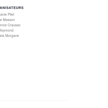
ANISATEURS
anie Pilet
ne Masson
ence Crausaz
 Reymond
iela Morgane