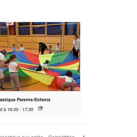
stique Parents-Enfants
ût à 16:30
-
17:30