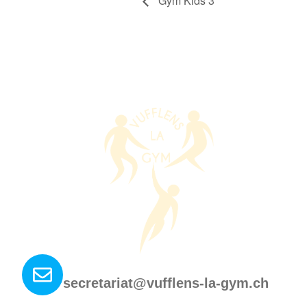
Gym Kids 3
Nous contacter ?
secretariat@vufflens-la-gym.ch