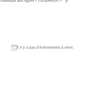
nastique aux agrès « Compétition »
Où nous retrouver?
Il n’y a pas d’évènements à venir.
Notice