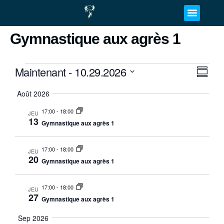
Gymnastique aux agrès 1
Maintenant
 - 
10.29.2026
Navig
Navi
Résumé
par
de
Sélectionnez
Août 2026
la
vues
consu
date
Évèn
17:00
-
18:00
JEU
13
Gymnastique aux agrès 1
17:00
-
18:00
JEU
20
Gymnastique aux agrès 1
17:00
-
18:00
JEU
27
Gymnastique aux agrès 1
Sep 2026