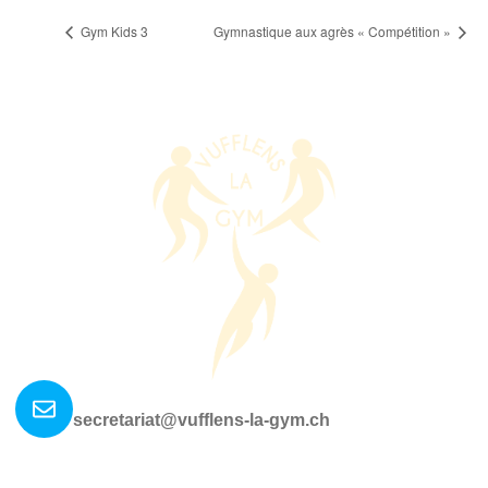
Gym Kids 3
Gymnastique aux agrès « Compétition »
Nous contacter ?
secretariat@vufflens-la-gym.ch
La société
Où nous retrouver?