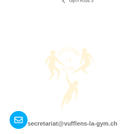
Gym Kids 3
Nous contacter ?
secretariat@vufflens-la-gym.ch