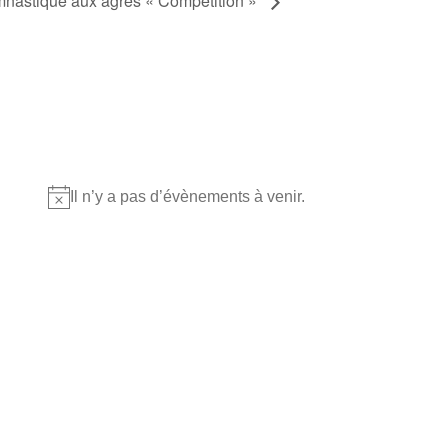
nastique aux agrès « Compétition »
Où nous retrouver?
Il n’y a pas d’évènements à venir.
Notice