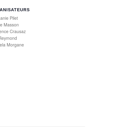
ANISATEURS
anie Pilet
ne Masson
ence Crausaz
 Reymond
iela Morgane