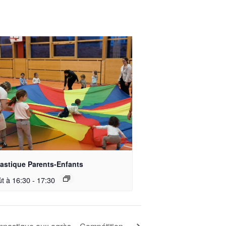
stique Parents-Enfants
ût à 16:30
-
17:30