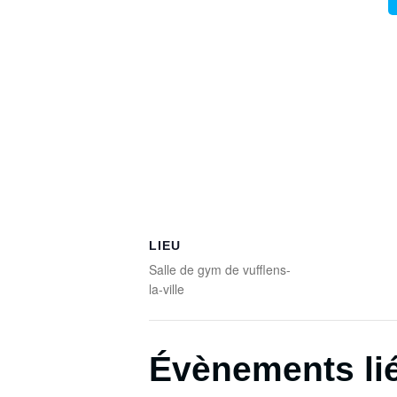
LIEU
Salle de gym de vufflens-
la-ville
Évènements li