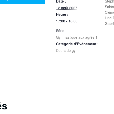
Date :
Stéph
Sabi
12 août 2027
Clém
Heure :
Line
17:00 - 18:00
Gabr
Série :
Gymnastique aux agrès 1
Catégorie d’Évènement:
Cours de gym
és