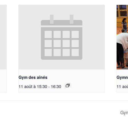
Gym des aînés
Gymna
11 août à 15:30
-
16:30
11 ao
Gym