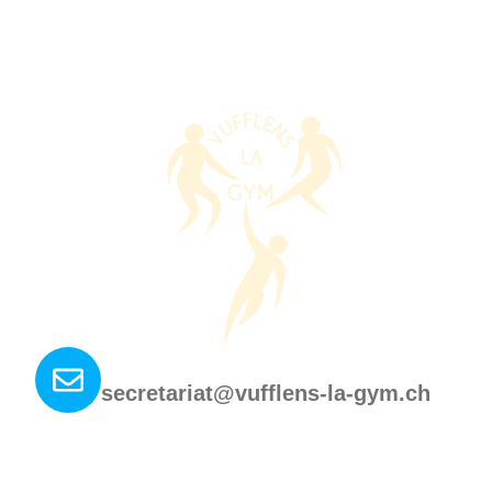
Nous contacter ?
secretariat@vufflens-la-gym.ch