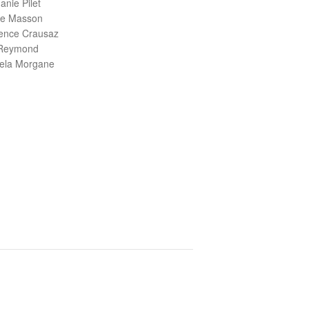
anie Pilet
ne Masson
ence Crausaz
 Reymond
iela Morgane