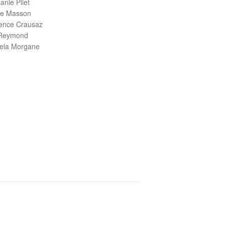
anie Pilet
ne Masson
ence Crausaz
 Reymond
iela Morgane