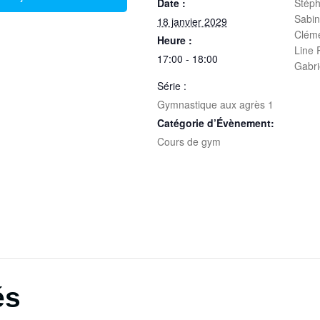
Date :
Stéph
Sabi
18 janvier 2029
Clém
Heure :
Line
17:00 - 18:00
Gabr
Série :
Gymnastique aux agrès 1
Catégorie d’Évènement:
Cours de gym
és