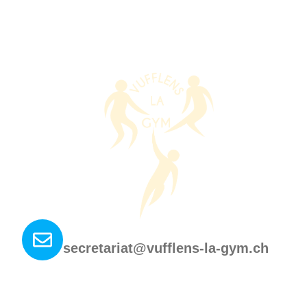
Nous contacter ?
secretariat@vufflens-la-gym.ch