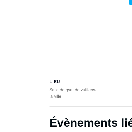
LIEU
Salle de gym de vufflens-
la-ville
Évènements li