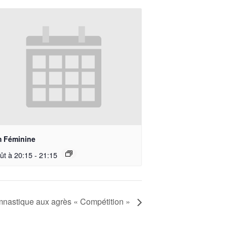
 Féminine
ût à 20:15
-
21:15
nastique aux agrès « Compétition »