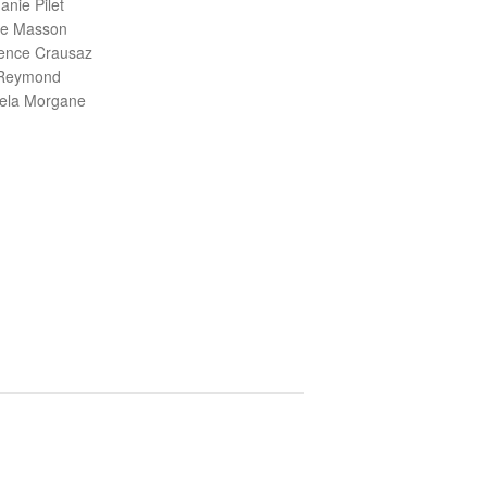
anie Pilet
ne Masson
ence Crausaz
 Reymond
iela Morgane