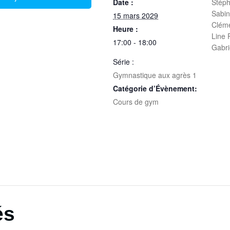
Date :
Stéph
Sabi
15 mars 2029
Clém
Heure :
Line
17:00 - 18:00
Gabr
Série :
Gymnastique aux agrès 1
Catégorie d’Évènement:
Cours de gym
és