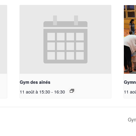
Gym des aînés
Gymna
11 août à 15:30
-
16:30
11 ao
Gym