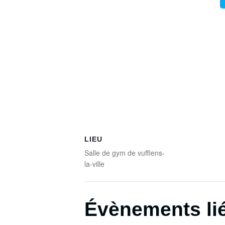
LIEU
Salle de gym de vufflens-
la-ville
Évènements li