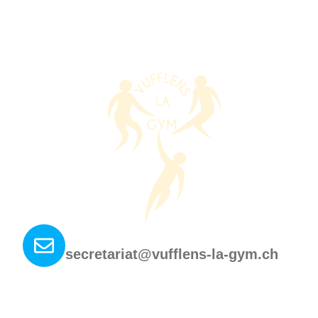
Nous contacter ?
secretariat@vufflens-la-gym.ch