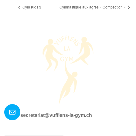
Gym Kids 3
Gymnastique aux agrès « Compétition »
Nous contacter ?
secretariat@vufflens-la-gym.ch
La société
Où nous retrouver?