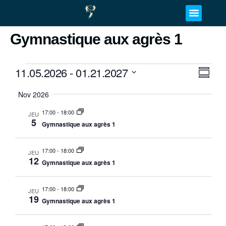
Gymnastique aux agrès 1
11.05.2026
 - 
01.21.2027
Navig
Navi
Résumé
par
de
Sélectionnez
Nov 2026
la
vues
consu
date
Évèn
17:00
-
18:00
JEU
5
Gymnastique aux agrès 1
17:00
-
18:00
JEU
12
Gymnastique aux agrès 1
17:00
-
18:00
JEU
19
Gymnastique aux agrès 1