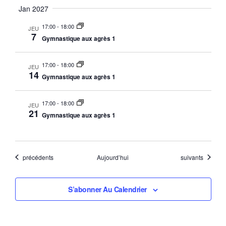
Jan 2027
17:00
-
18:00
JEU
7
Gymnastique aux agrès 1
17:00
-
18:00
JEU
14
Gymnastique aux agrès 1
17:00
-
18:00
JEU
21
Gymnastique aux agrès 1
Évènements
Évènements
précédents
Aujourd’hui
suivants
S’abonner Au Calendrier